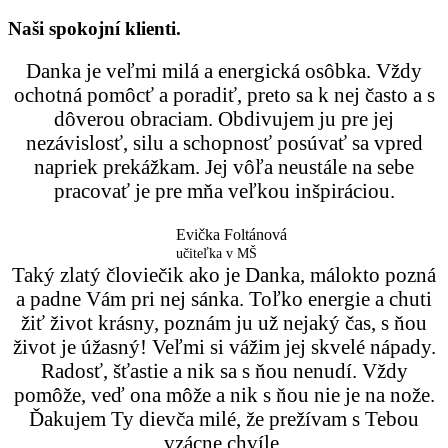
Naši spokojní klienti.
Danka je veľmi milá a energická osôbka. Vždy
ochotná pomôcť a poradiť, preto sa k nej často a s
dôverou obraciam. Obdivujem ju pre jej
nezávislosť, silu a schopnosť posúvať sa vpred
napriek prekážkam. Jej vôľa neustále na sebe
pracovať je pre mňa veľkou inšpiráciou.
Evička Foltánová
učiteľka v MŠ
Taký zlatý človiečik ako je Danka, málokto pozná
a padne Vám pri nej sánka. Toľko energie a chuti
žiť život krásny, poznám ju už nejaký čas, s ňou
život je úžasný! Veľmi si vážim jej skvelé nápady.
Radosť, šťastie a nik sa s ňou nenudí. Vždy
pomôže, veď ona môže a nik s ňou nie je na nože.
Ďakujem Ty dievča milé, že prežívam s Tebou
vzácne chvíle.