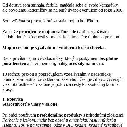
Od detstva som strihala, farbila, natáčala seba aj svoje kamarátky,
ale povolaniu kaderníčky sa na plný úväzok venujem od roku 2006.
Som vďačná za prácu, ktorá sa stala mojim koníčkom.
Za to, že
pracujem v mojom salóne
kde tvorím, využívam
nadobudnuté skúsenosti v priateľskej atmosfére útulneho priestoru.
Mojim cieľom je vyzdvihnúť vnútornú krásu človeka.
Rada privítam aj nové zákazníčky, ktorým poskytnem
bezplatné
poradenstvo
a navrhnem originálny
účes šitý na mieru
.
18 ročnou praxou a pokračujúcim vzdelávaním v kaderníckej
brandži som zistila, že základom každého účesu je zdravo vyzerajúci
vlas. Starostlivosť v salóne je polovica cesty ku skutočnej korune
krásy.
1. Polovica
Starostlivosť o vlasy v salóne.
Pri práci používam
profesionálne
produkty
s prírodnými zložkami.
Farbenie s leskom, melír bez obsahu amoniaku, rastlinnú farbu
(Henna) 100% na rastlinnej báze v BIO kvalite, kvalitné keratínové