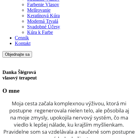
Farbenie Vlasov
Melírovanie
Keratínová Kúra
Moderná Trvalá
Svadobné Účesy
Kúra k Farbe
Cenník
Kontakt
Objednajte sa
Danka Šlégrová
vlasový terapeut
O mne
Moja cesta začala komplexnou výživou, ktorá mi
postupne regenerovala nielen telo, ale pôsobila aj
na moje zmysly, upokojila nervový systém, čo ma
viedlo k lepšej nálade, ku krajším myšlienkam.
Pravidelne som sa vzdelávala a naučené som postupne