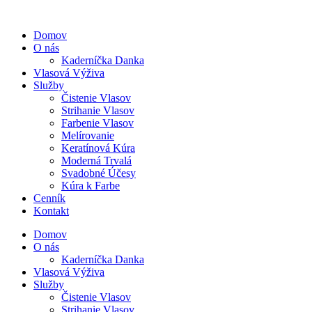
Domov
O nás
Kaderníčka Danka
Vlasová Výživa
Služby
Čistenie Vlasov
Strihanie Vlasov
Farbenie Vlasov
Melírovanie
Keratínová Kúra
Moderná Trvalá
Svadobné Účesy
Kúra k Farbe
Cenník
Kontakt
Domov
O nás
Kaderníčka Danka
Vlasová Výživa
Služby
Čistenie Vlasov
Strihanie Vlasov