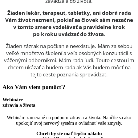
zavádzala do života.
Žiaden lekár, terapeut, tabletky, ani dobrá rada
Vám život nezmení, pokiaľ sa človek sám nezačne
v tomto smere vzdelávať a pravidelne krok
po kroku uvádzať do života
.
Žiaden zázrak na počkanie neexistuje. Mám za sebou
veľké množstvo školení a veľa osobných konzultácii s
váženými odborníkmi. Mám rada ľudí. Touto cestou im
chcem ukázať a budem rada ak Vás budem môcť na
tejto ceste poznania sprevádzať.
Ako Vám viem pomôcť?
Webináre
zdravia a života
Webináre zamerané na podporu zdravia a života. Naučíte sa ako
upokojiť svoj nervový systém a ovládnuť vaše zmysly.
Chceli by ste mať lepšiu náladu