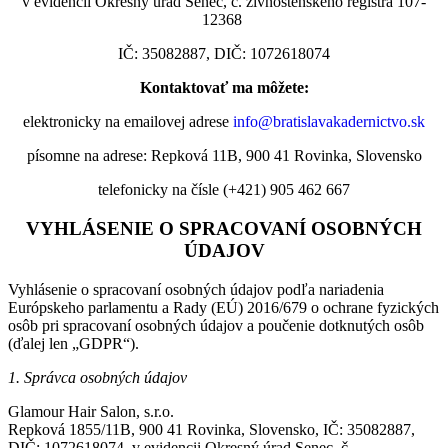
v evidencii Okresný úrad Senec, č. živnostenského registra 107-
12368
IČ: 35082887, DIČ: 1072618074
Kontaktovať ma môžete:
elektronicky na emailovej adrese
info@bratislavakadernictvo.sk
písomne na adrese: Repková 11B, 900 41 Rovinka, Slovensko
telefonicky na čísle (+421) 905 462 667
VYHLÁSENIE O SPRACOVANÍ OSOBNÝCH
ÚDAJOV
Vyhlásenie o spracovaní osobných údajov podľa nariadenia
Európskeho parlamentu a Rady (EÚ) 2016/679 o ochrane fyzických
osôb pri spracovaní osobných údajov a poučenie dotknutých osôb
(ďalej len „GDPR“).
1. Správca osobných údajov
Glamour Hair Salon, s.r.o.
Repková 1855/11B, 900 41 Rovinka, Slovensko, IČ: 35082887,
DIČ: 1072618074, v evidencii Okresný úrad Senec, č.