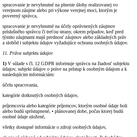
spracovanie je nevyhnutné na plnenie úlohy realizovanej vo
verejnom záujme alebo pri výkone verejnej moci, ktorým je
poverený správca,
spracovanie je nevyhnutné na účely oprávnených záujmov
príslušného správcu či treťou strany, okrem prípadov, keď pred
týmito záujmami majú prednosť záujmov alebo základných práv
a slobôd i subjektu údajov vyžadujúce ochranu osobných údajov.
11. Práva subjektu údajov
1)
V súlade s čl. 12 GDPR informuje správcu na žiadosť subjektu
údajov, subjekt údajov o práve na prístup k osobným údajom a k
nasledujúcim informáciám:
účelu spracovania,
kategórie dotknutých osobných údajov,
príjemcovia alebo kategórie príjemcov, ktorým osobné údaje boli
alebo budú sprístupnené, • plánovanej dobe, počas ktorej budú
osobné údaje uložené,
všetky dostupné informácie o zdroji osobných údajov,