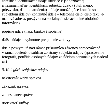
adresné a identifikačné údaje slúžiace k jednoznačnej
a nezameniteľnej identifikácii subjektu údajov (titul, meno,
priezvisko, dátum narodenia) a údaje umožňujúce kontakt so
subjektom údajov (kontaktné údaje – telefónne číslo, číslo faxu, e-
mailová adresa, prezývka na sociálnych sieťach a iné obdobné
informácie)
popisné údaje (napr. bankové spojenie)
ďalšie údaje nevyhnutné pre plnenie zmluvy
údaje poskytnuté nad rámec príslušných zákonov spracovávané
v rámci udeleného súhlasu zo strany subjektu údajov (spracovanie
fotografií, použitie osobných údajov za účelom personálnych riadení
aj.)
5. Kategórie subjektov údajov
návštevník webu správca
zákazník správca
zamestnanec správca
dodávateľ služby