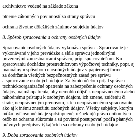
archívnictvo vedené na základe zákona
plnenie zákonných povinností zo strany správcu
ochrana životne dôležitých záujmov subjektu údajov
8. Spôsob spracovania a ochrany osobných údajov
Spracovanie osobných údajov vykonáva správca. Spracovanie je
vykonávané v jeho prevádzke a sídle správcu jednotlivými
poverenými zamestnancami správcu, príp. spracovateľom. Ku
spracovaniu dochádza prostredníctvom výpočtovej techniky, popr. aj
manuálnym spôsobom u osobných údajov v papierovej forme
za dodržania všetkých bezpečnostných zásad pre správu
a spracovanie osobných údajov. Za týmto účelom prijal správca
technickoorganizačné opatrenia na zabezpečenie ochrany osobných
údajov, najmä opatrenia, aby nemohlo dôjsť k neoprávnenému alebo
náhodnému prístupu k osobným údajom, ich zmene, zničeniu či
strate, neoprávneným prenosom, k ich neoprávnenému spracovaniu,
ako aj k inému zneužitiu osobných údajov. Všetky subjekty, ktorým
môžu byť osobné údaje sprístupnené, rešpektujú právo dotknutých
osôb na ochranu súkromia a sú povinné postupovať podľa platných
právnych predpisov týkajúcich sa ochrany osobných údajov.
9. Doba spracovania osobných údajov