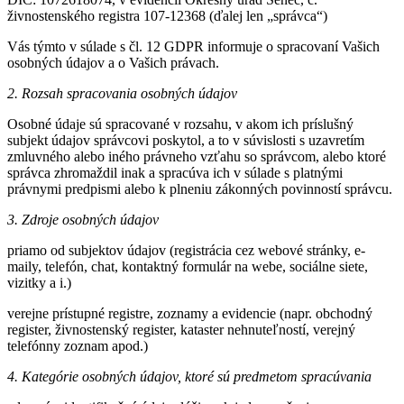
živnostenského registra 107-12368 (ďalej len „správca“)
Vás týmto v súlade s čl. 12 GDPR informuje o spracovaní Vašich
osobných údajov a o Vašich právach.
2. Rozsah spracovania osobných údajov
Osobné údaje sú spracované v rozsahu, v akom ich príslušný
subjekt údajov správcovi poskytol, a to v súvislosti s uzavretím
zmluvného alebo iného právneho vzťahu so správcom, alebo ktoré
správca zhromaždil inak a spracúva ich v súlade s platnými
právnymi predpismi alebo k plneniu zákonných povinností správcu.
3. Zdroje osobných údajov
priamo od subjektov údajov (registrácia cez webové stránky, e-
maily, telefón, chat, kontaktný formulár na webe, sociálne siete,
vizitky a i.)
verejne prístupné registre, zoznamy a evidencie (napr. obchodný
register, živnostenský register, kataster nehnuteľností, verejný
telefónny zoznam apod.)
4. Kategórie osobných údajov, ktoré sú predmetom spracúvania