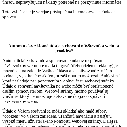
úhradu neprevyšujúcu náklady potrebné na poskytnutie informácie.
Toto vyhlásenie je verejne prístupné na internetových stránkach
správcu.
Automaticky získané údaje o chovaní návštevníka webu a
„cookies“
Automatické získavanie a spracovanie údajov o správaní
návštevníkov webu pre marketingové účely (cielenie reklamy) je
možné len na základe Vášho súhlasu a je aktivované z Vášho
podnetu, vyjadreného aktívnym zaškrtnutím možnosti „Súhlasím”,
ktorá nasleduje za upozornením v dolnej časti webovej stránky.
Údaje o správaní návštevníka na webe môžu byť sprístupnené
ďalším spracovateľom. Webové stránky možno používať aj
v režime, ktorý neumožňuje získavanie údajov o správaní
návštevníkov webu.
Údaje o Vašom správaní sa môžu ukladať ako malé súbory
“cookies” vo Vašom zariadení, uľahčujú navigáciu a zaisťujú
vysokú mieru užívateľského komfortu webovej stránky. Ďalej sa
môžu využívať na zistenie, či ste už zo svojho zariadenia navštívili