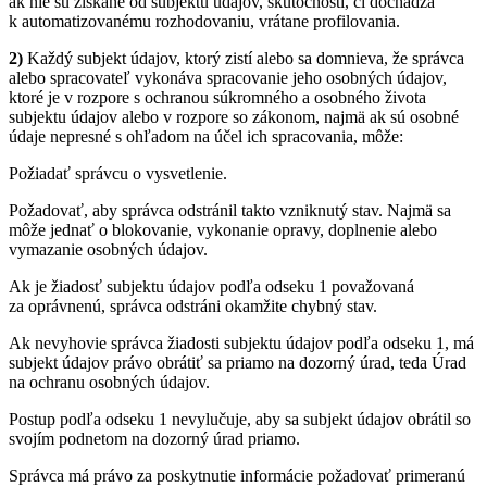
ak nie sú získané od subjektu údajov, skutočnosti, či dochádza
k automatizovanému rozhodovaniu, vrátane profilovania.
2)
Každý subjekt údajov, ktorý zistí alebo sa domnieva, že správca
alebo spracovateľ vykonáva spracovanie jeho osobných údajov,
ktoré je v rozpore s ochranou súkromného a osobného života
subjektu údajov alebo v rozpore so zákonom, najmä ak sú osobné
údaje nepresné s ohľadom na účel ich spracovania, môže:
Požiadať správcu o vysvetlenie.
Požadovať, aby správca odstránil takto vzniknutý stav. Najmä sa
môže jednať o blokovanie, vykonanie opravy, doplnenie alebo
vymazanie osobných údajov.
Ak je žiadosť subjektu údajov podľa odseku 1 považovaná
za oprávnenú, správca odstráni okamžite chybný stav.
Ak nevyhovie správca žiadosti subjektu údajov podľa odseku 1, má
subjekt údajov právo obrátiť sa priamo na dozorný úrad, teda Úrad
na ochranu osobných údajov.
Postup podľa odseku 1 nevylučuje, aby sa subjekt údajov obrátil so
svojím podnetom na dozorný úrad priamo.
Správca má právo za poskytnutie informácie požadovať primeranú