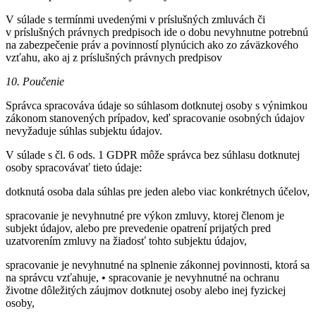
V súlade s termínmi uvedenými v príslušných zmluvách či
v príslušných právnych predpisoch ide o dobu nevyhnutne potrebnú
na zabezpečenie práv a povinností plynúcich ako zo záväzkového
vzťahu, ako aj z príslušných právnych predpisov
10. Poučenie
Správca spracováva údaje so súhlasom dotknutej osoby s výnimkou
zákonom stanovených prípadov, keď spracovanie osobných údajov
nevyžaduje súhlas subjektu údajov.
V súlade s čl. 6 ods. 1 GDPR môže správca bez súhlasu dotknutej
osoby spracovávať tieto údaje:
dotknutá osoba dala súhlas pre jeden alebo viac konkrétnych účelov,
spracovanie je nevyhnutné pre výkon zmluvy, ktorej členom je
subjekt údajov, alebo pre prevedenie opatrení prijatých pred
uzatvorením zmluvy na žiadosť tohto subjektu údajov,
spracovanie je nevyhnutné na splnenie zákonnej povinnosti, ktorá sa
na správcu vzťahuje, • spracovanie je nevyhnutné na ochranu
životne dôležitých záujmov dotknutej osoby alebo inej fyzickej
osoby,